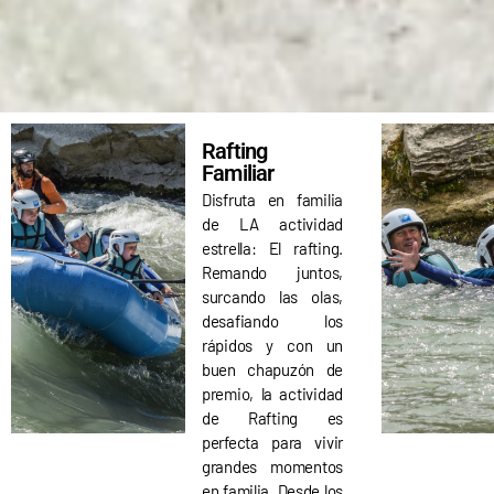
Vacaciones en familia a part
Vacaciones en familia a part
Vacaciones en familia a part
Rafting en
Rafting en
Rafting en
RESERVA TUS VACACION
RESERVA TUS VACACION
RESERVA TUS VACACION
APÚNTATE A NUEST
APÚNTATE A NUEST
APÚNTATE A NUEST
Rafting
Familiar
Disfruta en familia
de LA actividad
estrella: El rafting.
Remando juntos,
surcando las olas,
desafiando los
rápidos y con un
buen chapuzón de
premio, la actividad
de Rafting es
perfecta para vivir
grandes momentos
en familia. Desde los