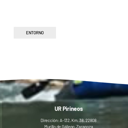
ENTORNO
UR Pirineos
Dirección: A-132, Km. 38, 22808
Murillo de Gállego ,Zaragoza