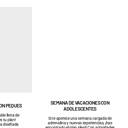
SEMANA DE VACACIONES CON
ON PEQUES
ADOLESCENTES
ble llena de
Si te apetece una semana cargada de
s tu plan!
adrenalina y nuevas experiencias, ¡has
ia diseñada
encontrado el plan ideal! Con actividades