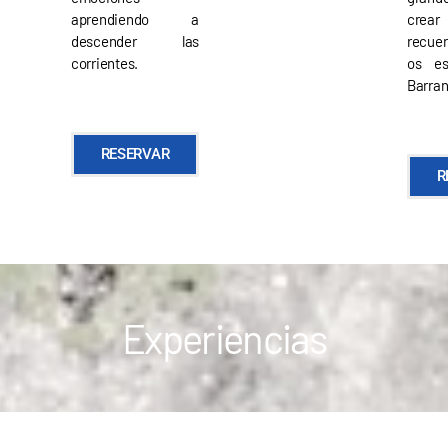
aprendiendo a
crea
descender las
recuer
corrientes.
os es
Barran
RESERVAR
R
Experiencias