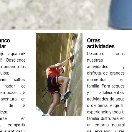
anco
Otras
iar
actividades
ejor aquapark
Descubre todas
al! Desciende
nuestras
 superando los
actividades y
ulos:
disfruta de grandes
anes, saltos,
momentos en
l, nadar de
familia. Para peques
 en pozas… la
y adolescentes,
aventura en
actividades de agua
io de la
o de tierra, elige tu
leza.
experiencia y toda la
erarse en
familia disfrutará en
ia, compartir
un entorno natural
s aventuras y
de ensueño. ¿Eres