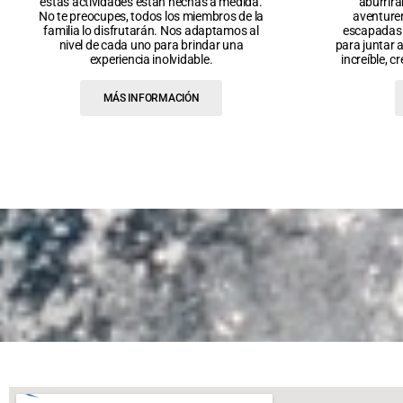
estas actividades están hechas a medida.
aburrir
No te preocupes, todos los miembros de la
aventurer
familia lo disfrutarán. Nos adaptamos al
escapadas 
nivel de cada uno para brindar una
para juntar 
experiencia inolvidable.
increíble, 
MÁS INFORMACIÓN