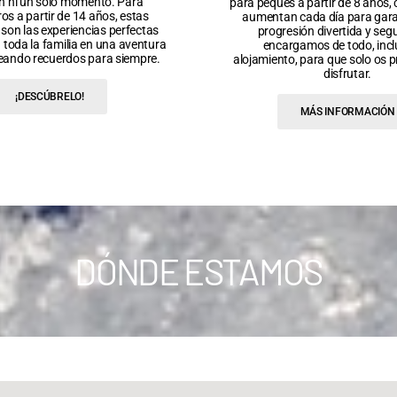
án ni un solo momento. Para
para peques a partir de 8 años,
os a partir de 14 años, estas
aumentan cada día para gara
son las experiencias perfectas
progresión divertida y seg
a toda la familia en una aventura
encargamos de todo, incl
creando recuerdos para siempre.
alojamiento, para que solo os 
disfrutar.
¡DESCÚBRELO!
MÁS INFORMACIÓN
DÓNDE ESTAMOS