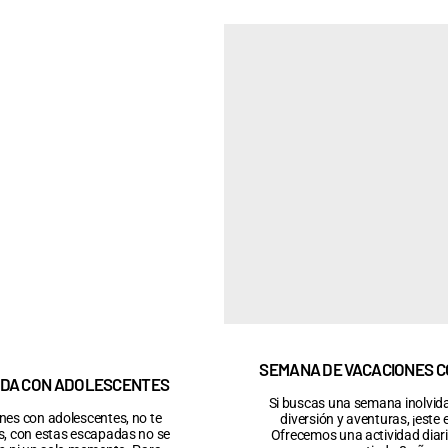
SEMANA DE VACACIONES C
DA CON ADOLESCENTES
Si buscas una semana inolvida
nes con adolescentes, no te
diversión y aventuras, ¡este e
, con estas escapadas no se
Ofrecemos una actividad diar