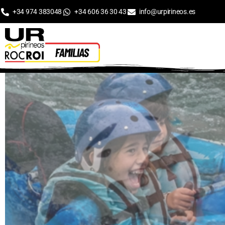
+34 974 383048
+34 606 36 30 43
info@urpirineos.es