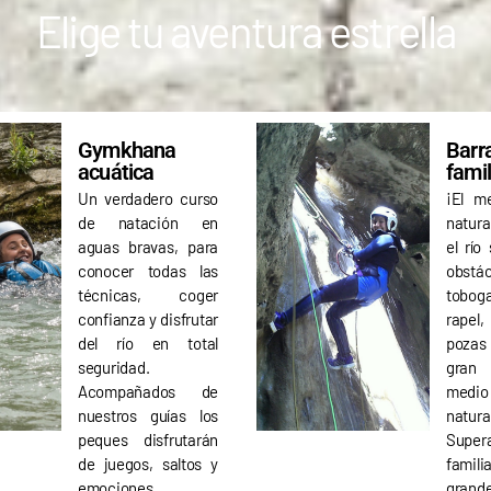
Elige tu aventura estrella
ir de 8 años
ir de 8 años
ir de 8 años
 Huesca
 Huesca
 Huesca
RESERVA TU RAFTING
RESERVA TU RAFTING
RESERVA TU RAFTING
ES
ES
ES
RA NEWSLETTER
RA NEWSLETTER
RA NEWSLETTER
Gymkhana
Barr
acuática
famil
Un verdadero curso
¡El m
de natación en
natur
aguas bravas, para
el río
conocer todas las
obstác
técnicas, coger
tobog
confianza y disfrutar
rape
del río en total
pozas
seguridad.
gran 
Acompañados de
med
nuestros guías los
natura
peques disfrutarán
Sup
de juegos, saltos y
famil
emociones
grande