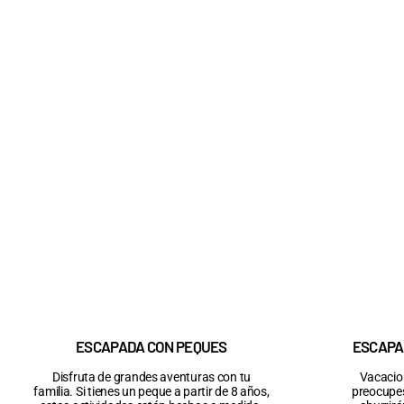
ESCAPADA CON PEQUES
ESCAPA
Disfruta de grandes aventuras con tu
Vacacio
familia. Si tienes un peque a partir de 8 años,
preocupes