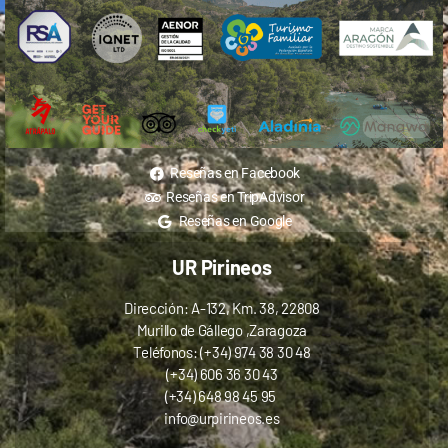
Reseñas en Facebook
Reseñas en TripAdvisor
Reseñas en Google
UR Pirineos
Dirección: A-132, Km. 38, 22808
Murillo de Gállego ,Zaragoza
Teléfonos: (+34) 974 38 30 48
(+34) 606 36 30 43
(+34) 648 98 45 95
info@urpirineos.es