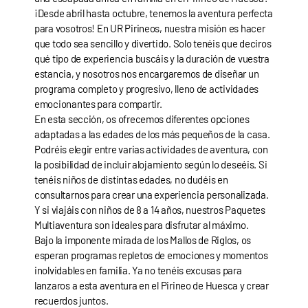
¡Desde abril hasta octubre, tenemos la aventura perfecta
para vosotros! En UR Pirineos, nuestra misión es hacer
que todo sea sencillo y divertido. Solo tenéis que deciros
qué tipo de experiencia buscáis y la duración de vuestra
estancia, y nosotros nos encargaremos de diseñar un
programa completo y progresivo, lleno de actividades
emocionantes para compartir.
En esta sección, os ofrecemos diferentes opciones
adaptadas a las edades de los más pequeños de la casa.
Podréis elegir entre varias actividades de aventura, con
la posibilidad de incluir alojamiento según lo deseéis. Si
tenéis niños de distintas edades, no dudéis en
consultarnos para crear una experiencia personalizada.
Y si viajáis con niños de 8 a 14 años, nuestros Paquetes
Multiaventura son ideales para disfrutar al máximo.
Bajo la imponente mirada de los Mallos de Riglos, os
esperan programas repletos de emociones y momentos
inolvidables en familia. Ya no tenéis excusas para
lanzaros a esta aventura en el Pirineo de Huesca y crear
recuerdos juntos.