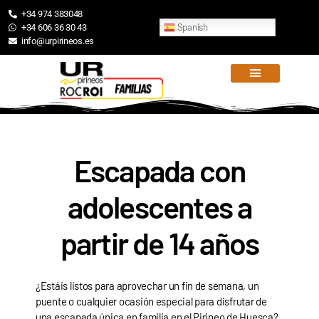
+34 974 383048
Spanish
+34 606 36 30 43
info@urpirineos.es
Escapada con
adolescentes a
partir de 14 años
¿Estáis listos para aprovechar un fin de semana, un
puente o cualquier ocasión especial para disfrutar de
una escapada única en familia en el Pirineo de Huesca?