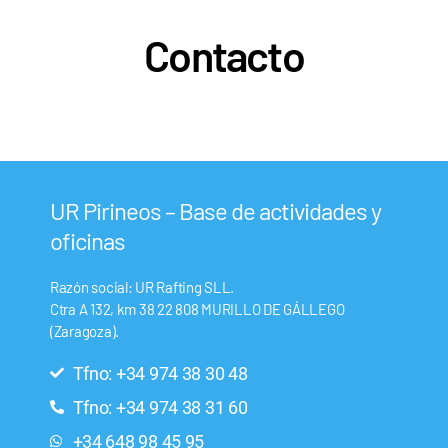
Contacto
UR Pirineos – Base de actividades y
oficinas
Razón social: UR Rafting SLL.
Ctra A 132, km 38 22 808 MURILLO DE GÁLLEGO
(Zaragoza).
Tfno: +34 974 38 30 48
Tfno: +34 974 38 31 60
+34 648 98 45 95