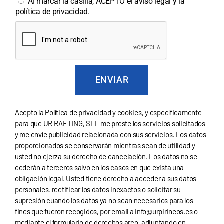
Al marcar la casilla, ACEPTO el aviso legal y la
política de privacidad.
ENVIAR
A
l
Acepto la
Política de privacidad y cookies
, y específicamente
t
para que UR RAFTING, SLL me preste los servicios solicitados
e
y me envíe publicidad relacionada con sus servicios. Los datos
r
proporcionados se conservarán mientras sean de utilidad y
n
usted no ejerza su derecho de cancelación. Los datos no se
a
t
cederán a terceros salvo en los casos en que exista una
i
obligación legal. Usted tiene derecho a acceder a sus datos
v
personales, rectificar los datos inexactos o solicitar su
e
supresión cuando los datos ya no sean necesarios para los
:
fines que fueron recogidos, por email a
info@urpirineos.es
o
mediante el
formulario de derechos arco
, adjuntando en