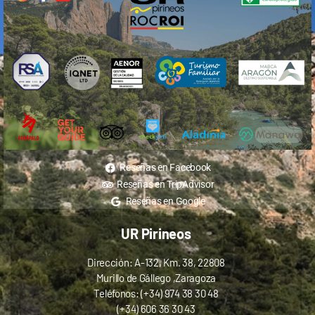
Reseñas en Facebook
Reseñas en TripAdvisor
Reseñas en Google
UR Pirineos
Dirección: A-132, Km. 38, 22808
Murillo de Gállego ,Zaragoza
Teléfonos: (+34) 974 38 30 48
(+34) 606 36 30 43