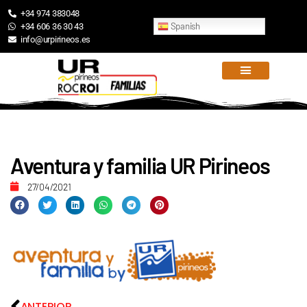
+34 974 383048
Spanish
+34 606 36 30 43
info@urpirineos.es
Aventura y familia UR Pirineos
27/04/2021
ANTERIOR