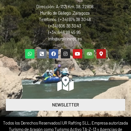
Dirección: A-132, Km. 38, 22808
Murillo de Gállego ,Zaragoza
Teléfonos: (+34) 974 38 30 48
(+34) 606 36 30 43
(+34) 648 98 45 95
info@urpirineos.es
NEWSLETTER
Todos los Derechos Reservados | UR Rafting SLL, Empresa autorizada
Turismo de Aragón como Turismo Activo TA-Z-13 y Agencias de