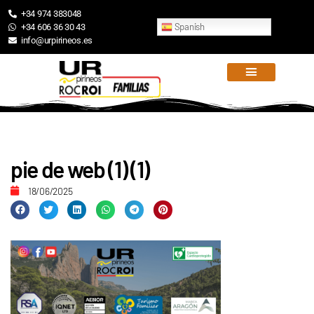
+34 974 383048
Spanish
+34 606 36 30 43
info@urpirineos.es
pie de web (1) (1)
18/06/2025