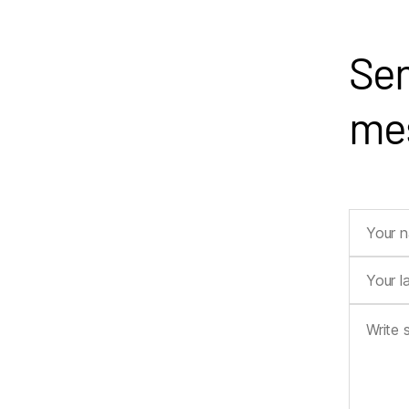
Sen
me