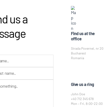
d us a
ssage
Find us at the
office
Strada Povernei, nr 20
Bucharest
Romania
Give us a ring
John Doe
+40 712 345 678
Mon – Fri, 8:00-22:00