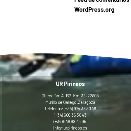
WordPress.org
UR Pirineos
Dirección: A-132, Km. 38, 22808
Murillo de Gállego ,Zaragoza
Teléfonos: (+34) 974 38 30 48
(+34) 606 36 30 43
(+34) 648 98 45 95
info@urpirineos.es