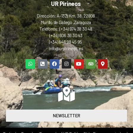
UR Pirineos
Dirección: A-132, Km. 38, 22808
Murillo de Gállego ,Zaragoza
Teléfonos: (+34) 974 38 30 48
(+34) 606 36 30 43
(+34) 648 98 45 95
info@urpirineos.es
NEWSLETTER