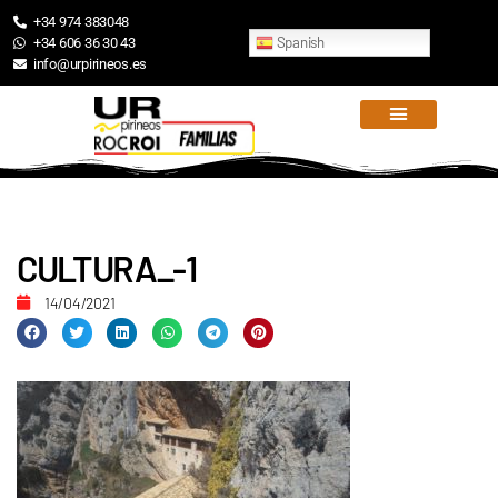
+34 974 383048
Spanish
+34 606 36 30 43
info@urpirineos.es
CULTURA_-1
14/04/2021