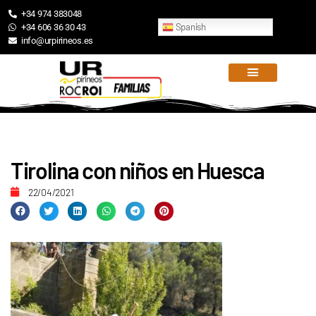
+34 974 383048
Spanish
+34 606 36 30 43
info@urpirineos.es
Tirolina con niños en Huesca
22/04/2021