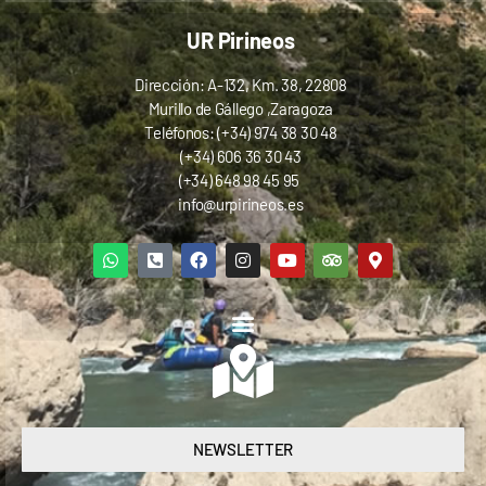
UR Pirineos
Dirección: A-132, Km. 38, 22808
Murillo de Gállego ,Zaragoza
Teléfonos: (+34) 974 38 30 48
(+34) 606 36 30 43
(+34) 648 98 45 95
info@urpirineos.es
NEWSLETTER