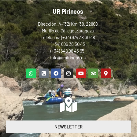
UR Pirineos
Dirección: A-132, Km. 38, 22808
Murillo de Gállego ,Zaragoza
Teléfonos: (+34) 974 38 30 48
(+34) 606 36 30 43
(+34) 648 98 45 95
info@urpirineos.es
NEWSLETTER