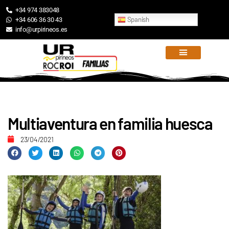
+34 974 383048
Spanish
+34 606 36 30 43
info@urpirineos.es
Multiaventura en familia huesca
23/04/2021