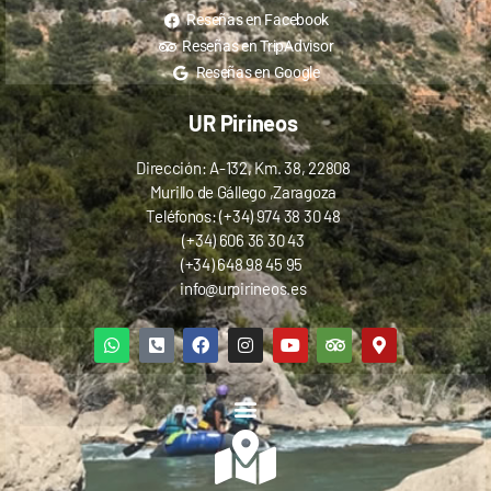
Reseñas en Facebook
Reseñas en TripAdvisor
Reseñas en Google
UR Pirineos
Dirección: A-132, Km. 38, 22808
Murillo de Gállego ,Zaragoza
Teléfonos: (+34) 974 38 30 48
(+34) 606 36 30 43
(+34) 648 98 45 95
info@urpirineos.es