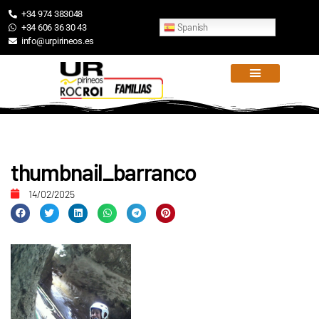
+34 974 383048
Spanish
+34 606 36 30 43
info@urpirineos.es
thumbnail_barranco
14/02/2025