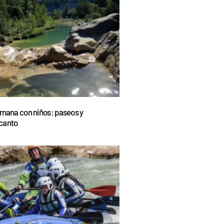
emana con niños: paseos y
canto