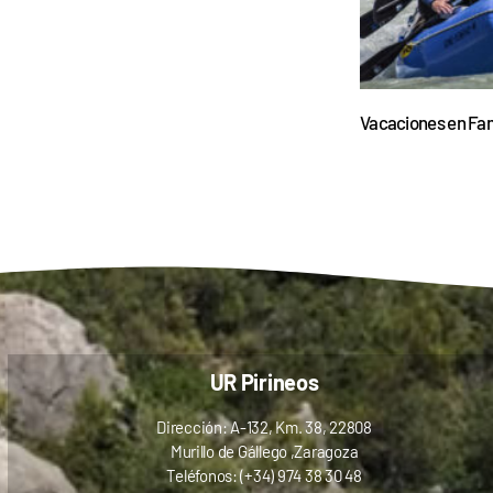
Vacaciones en Fam
UR Pirineos
Dirección: A-132, Km. 38, 22808
Murillo de Gállego ,Zaragoza
Teléfonos: (+34) 974 38 30 48