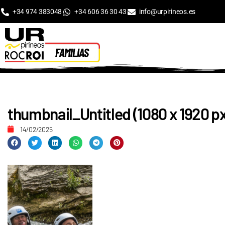
+34 974 383048
+34 606 36 30 43
info@urpirineos.es
thumbnail_Untitled (1080 x 1920 p
14/02/2025