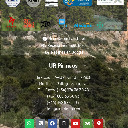
Reseñas en Facebook
Reseñas en TripAdvisor
Reseñas en Google
UR Pirineos
Dirección: A-132, Km. 38, 22808
Murillo de Gállego ,Zaragoza
Teléfonos: (+34) 974 38 30 48
(+34) 606 36 30 43
(+34) 648 98 45 95
info@urpirineos.es