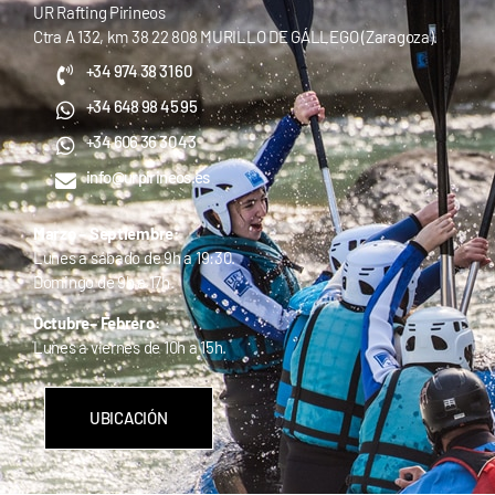
UR Rafting Pirineos
Ctra A 132, km 38 22 808 MURILLO DE GÁLLEGO (Zaragoza).
+34 974 38 31 60
+34 648 98 45 95
+34 606 36 30 43
info@urpirineos.es
Marzo – Septiembre:
Lunes a sábado de 9h a 19:30.
Domingo de 9h a 17h.
Octubre– Febrero:
Lunes a viernes de 10h a 15h.
UBICACIÓN