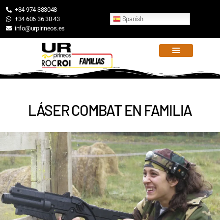
+34 974 383048
Spanish
+34 606 36 30 43
info@urpirineos.es
LÁSER COMBAT EN FAMILIA