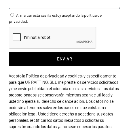
Al marcar esta casilla estoy aceptando la
política de
privacidad
.
ENVIAR
A
l
Acepto la
Política de privacidad y cookies
, y específicamente
t
para que UR RAFTING, SLL me preste los servicios solicitados
e
y me envíe publicidad relacionada con sus servicios. Los datos
r
proporcionados se conservarán mientras sean de utilidad y
n
usted no ejerza su derecho de cancelación. Los datos no se
a
t
cederán a terceros salvo en los casos en que exista una
i
obligación legal. Usted tiene derecho a acceder a sus datos
v
personales, rectificar los datos inexactos o solicitar su
e
supresión cuando los datos ya no sean necesarios para los
: