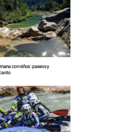
emana con niños: paseos y
canto