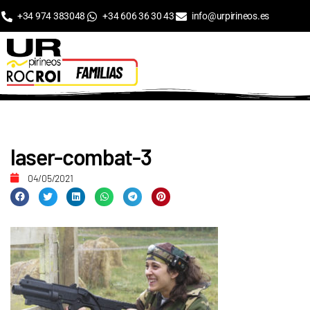
+34 974 383048
+34 606 36 30 43
info@urpirineos.es
laser-combat-3
04/05/2021