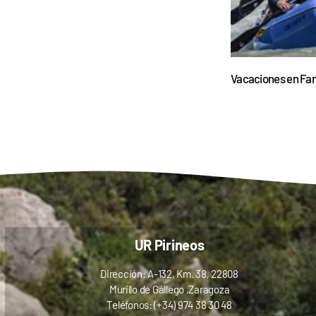
Vacaciones en Fam
UR Pirineos
Dirección: A-132, Km. 38, 22808
Murillo de Gállego ,Zaragoza
Teléfonos: (+34) 974 38 30 48