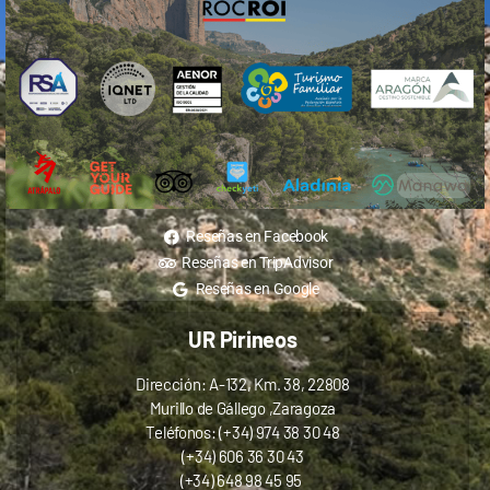
Reseñas en Facebook
Reseñas en TripAdvisor
Reseñas en Google
UR Pirineos
Dirección: A-132, Km. 38, 22808
Murillo de Gállego ,Zaragoza
Teléfonos: (+34) 974 38 30 48
(+34) 606 36 30 43
(+34) 648 98 45 95