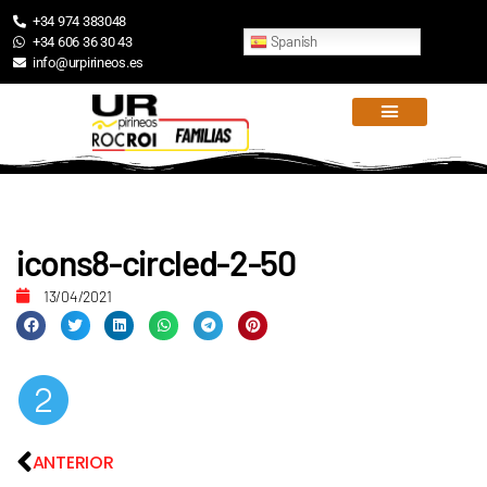
+34 974 383048
Spanish
+34 606 36 30 43
info@urpirineos.es
icons8-circled-2-50
13/04/2021
ANTERIOR