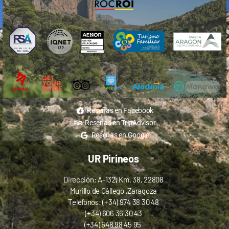
Reseñas en Facebook
Reseñas en TripAdvisor
Reseñas en Google
UR Pirineos
Dirección: A-132, Km. 38, 22808
Murillo de Gállego ,Zaragoza
Teléfonos: (+34) 974 38 30 48
(+34) 606 36 30 43
(+34) 648 98 45 95