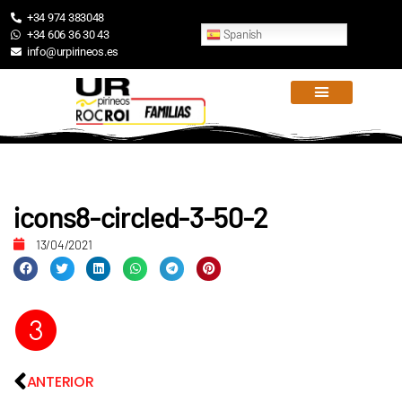
+34 974 383048
Spanish
+34 606 36 30 43
info@urpirineos.es
icons8-circled-3-50-2
13/04/2021
ANTERIOR