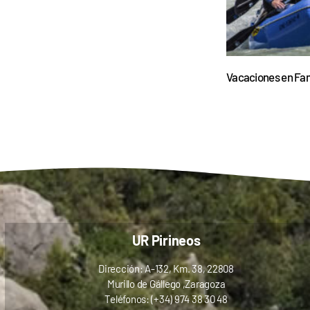
Vacaciones en Fam
UR Pirineos
Dirección: A-132, Km. 38, 22808
Murillo de Gállego ,Zaragoza
Teléfonos: (+34) 974 38 30 48