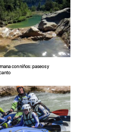
emana con niños: paseos y
canto