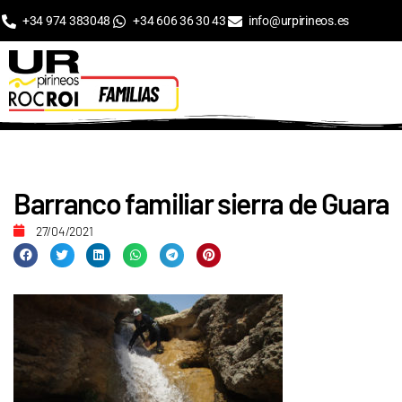
+34 974 383048
+34 606 36 30 43
info@urpirineos.es
Barranco familiar sierra de Guara
27/04/2021