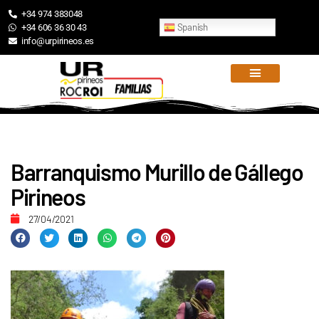
+34 974 383048
Spanish
+34 606 36 30 43
info@urpirineos.es
Barranquismo Murillo de Gállego
Pirineos
27/04/2021