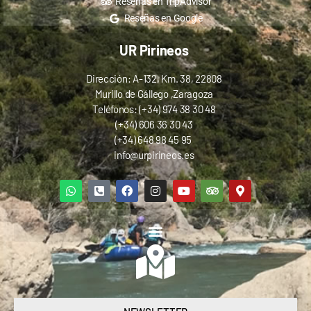
Reseñas en TripAdvisor
Reseñas en Google
UR Pirineos
Dirección: A-132, Km. 38, 22808
Murillo de Gállego ,Zaragoza
Teléfonos: (+34) 974 38 30 48
(+34) 606 36 30 43
(+34) 648 98 45 95
info@urpirineos.es