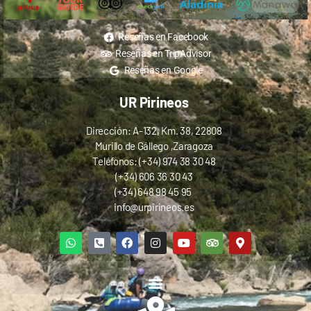
Reseñas en Facebook
Reseñas en TripAdvisor
Reseñas en Google
UR Pirineos
Dirección: A-132, Km. 38, 22808
Murillo de Gállego ,Zaragoza
Teléfonos: (+34) 974 38 30 48
(+34) 606 36 30 43
(+34) 648 98 45 95
info@urpirineos.es