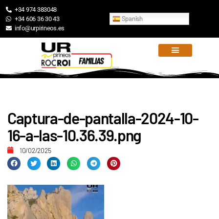
+34 974 383048
Spanish
+34 606 36 30 43
info@urpirineos.es
Captura-de-pantalla-2024-10-
16-a-las-10.36.39.png
10/02/2025