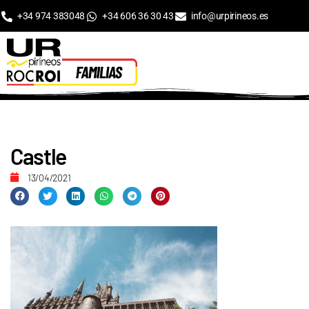
+34 974 383048
+34 606 36 30 43
info@urpirineos.es
Castle
13/04/2021