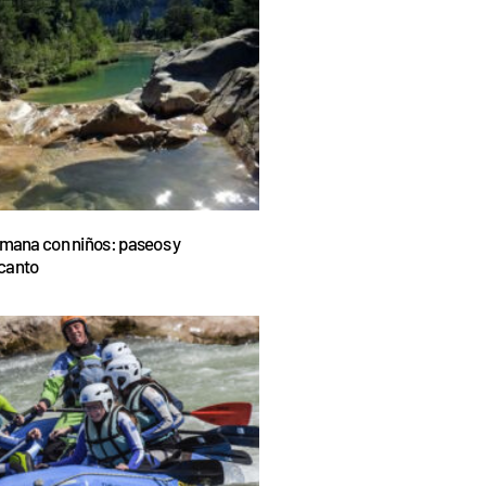
emana con niños: paseos y
canto