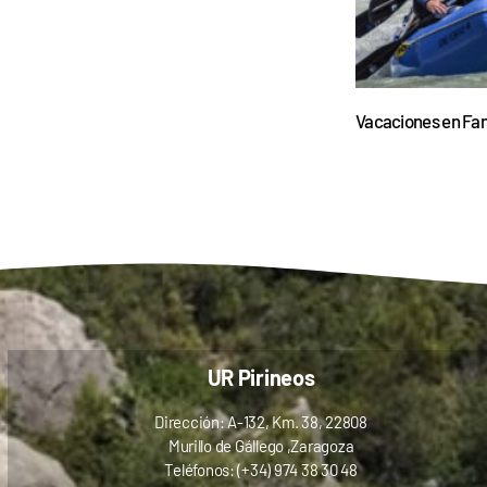
Vacaciones en Fam
UR Pirineos
Dirección: A-132, Km. 38, 22808
Murillo de Gállego ,Zaragoza
Teléfonos: (+34) 974 38 30 48