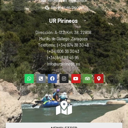
Reseñas en TripAdvisor
Reseñas en Google
UR Pirineos
Dirección: A-132, Km. 38, 22808
Murillo de Gállego ,Zaragoza
Teléfonos: (+34) 974 38 30 48
(+34) 606 36 30 43
(+34) 648 98 45 95
info@urpirineos.es