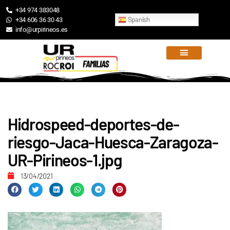
+34 974 383048
Spanish
+34 606 36 30 43
info@urpirineos.es
Hidrospeed-deportes-de-
riesgo-Jaca-Huesca-Zaragoza-
UR-Pirineos-1.jpg
13/04/2021