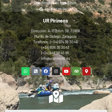
Reseñas en TripAdvisor
Reseñas en Google
UR Pirineos
Dirección: A-132, Km. 38, 22808
Murillo de Gállego ,Zaragoza
Teléfonos: (+34) 974 38 30 48
(+34) 606 36 30 43
(+34) 648 98 45 95
info@urpirineos.es