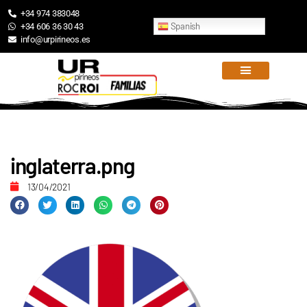
+34 974 383048
Spanish
+34 606 36 30 43
info@urpirineos.es
inglaterra.png
13/04/2021