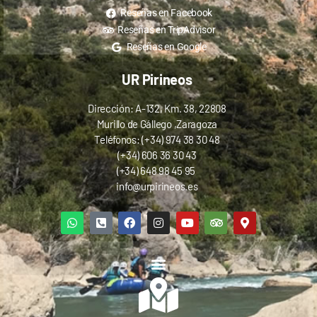
Reseñas en Facebook
Reseñas en TripAdvisor
Reseñas en Google
UR Pirineos
Dirección: A-132, Km. 38, 22808
Murillo de Gállego ,Zaragoza
Teléfonos: (+34) 974 38 30 48
(+34) 606 36 30 43
(+34) 648 98 45 95
info@urpirineos.es