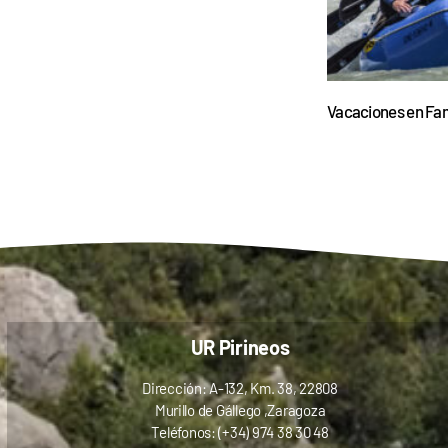
Vacaciones en Fam
UR Pirineos
Dirección: A-132, Km. 38, 22808
Murillo de Gállego ,Zaragoza
Teléfonos: (+34) 974 38 30 48