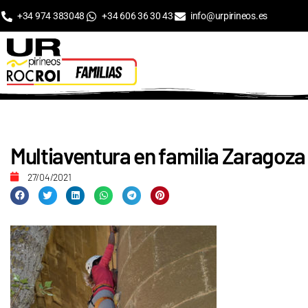
+34 974 383048
+34 606 36 30 43
info@urpirineos.es
Multiaventura en familia Zaragoza 
27/04/2021