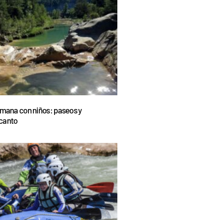
emana con niños: paseos y
canto