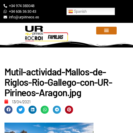
+34 974 383048
Spanish
+34 606 36 30 43
info@urpirineos.es
Mutil-actividad-Mallos-de-
Riglos-Rio-Gallego-con-UR-
Pirineos-Aragon.jpg
13/04/2021