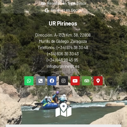
Reseñas en TripAdvisor
Reseñas en Google
UR Pirineos
Dirección: A-132, Km. 38, 22808
Murillo de Gállego ,Zaragoza
Teléfonos: (+34) 974 38 30 48
(+34) 606 36 30 43
(+34) 648 98 45 95
info@urpirineos.es