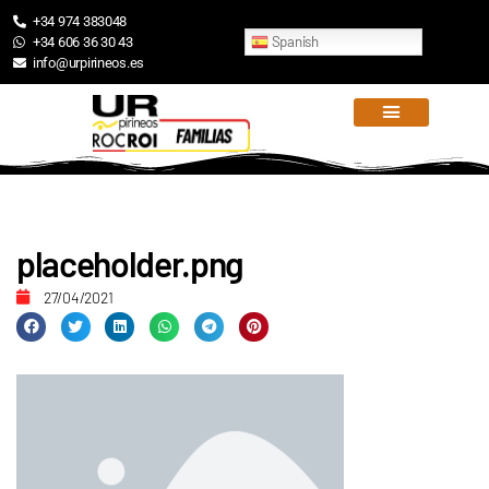
+34 974 383048
Spanish
+34 606 36 30 43
info@urpirineos.es
placeholder.png
27/04/2021