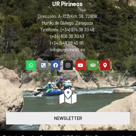
UR Pirineos
Dirección: A-132, Km. 38, 22808
Murillo de Gállego ,Zaragoza
Teléfonos: (+34) 974 38 30 48
(+34) 606 36 30 43
(+34) 648 98 45 95
info@urpirineos.es
NEWSLETTER