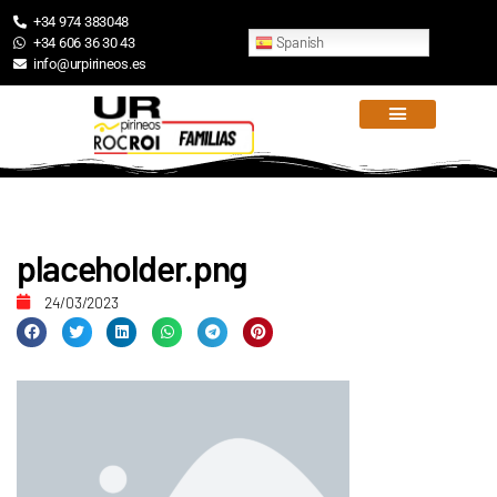
+34 974 383048
Spanish
+34 606 36 30 43
info@urpirineos.es
placeholder.png
24/03/2023