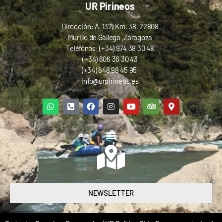
UR Pirineos
Dirección: A-132, Km. 38, 22808
Murillo de Gállego ,Zaragoza
Teléfonos: (+34) 974 38 30 48
(+34) 606 36 30 43
(+34) 648 98 45 95
info@urpirineos.es
NEWSLETTER