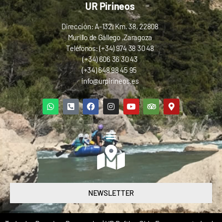
UR Pirineos
Dirección: A-132, Km. 38, 22808
Murillo de Gállego ,Zaragoza
Teléfonos: (+34) 974 38 30 48
(+34) 606 36 30 43
(+34) 648 98 45 95
info@urpirineos.es
NEWSLETTER