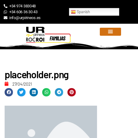
+34 974 383048
Spanish
+34 606 36 30 43
info@urpirineos.es
placeholder.png
27/04/2021