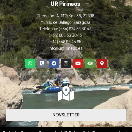
UR Pirineos
Dirección: A-132, Km. 38, 22808
Murillo de Gállego ,Zaragoza
Teléfonos: (+34) 974 38 30 48
(+34) 606 36 30 43
(+34) 648 98 45 95
info@urpirineos.es
NEWSLETTER