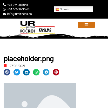
+34 974 383048
Spanish
+34 606 36 30 43
info@urpirineos.es
placeholder.png
27/04/2021