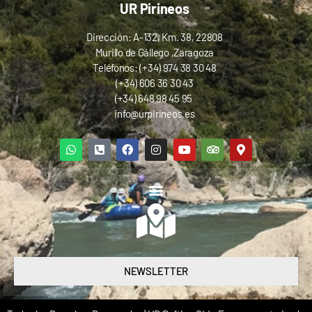
UR Pirineos
Dirección: A-132, Km. 38, 22808
Murillo de Gállego ,Zaragoza
Teléfonos: (+34) 974 38 30 48
(+34) 606 36 30 43
(+34) 648 98 45 95
info@urpirineos.es
NEWSLETTER