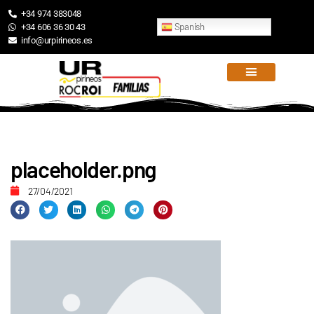
+34 974 383048
Spanish
+34 606 36 30 43
info@urpirineos.es
placeholder.png
27/04/2021