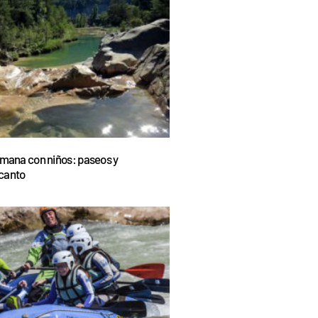
emana con niños: paseos y
canto