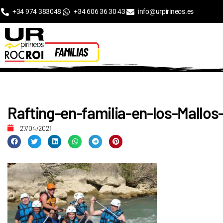
+34 974 383048
+34 606 36 30 43
info@urpirineos.es
Rafting-en-familia-en-los-Mallos
27/04/2021