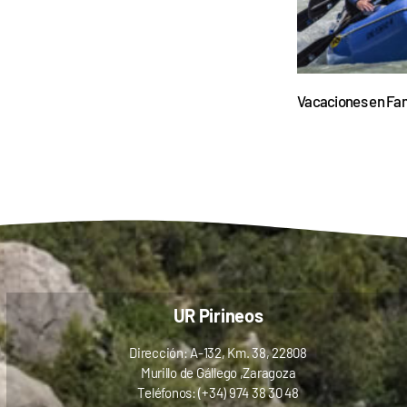
Vacaciones en Fam
UR Pirineos
Dirección: A-132, Km. 38, 22808
Murillo de Gállego ,Zaragoza
Teléfonos: (+34) 974 38 30 48