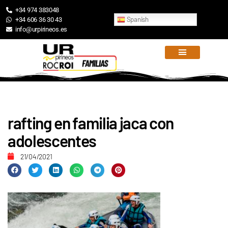
+34 974 383048
Spanish
+34 606 36 30 43
info@urpirineos.es
rafting en familia jaca con
adolescentes
21/04/2021