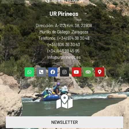
Reseñas en Google
UR Pirineos
Dirección: A-132, Km. 38, 22808
Murillo de Gállego ,Zaragoza
Teléfonos: (+34) 974 38 30 48
(+34) 606 36 30 43
(+34) 648 98 45 95
info@urpirineos.es
NEWSLETTER