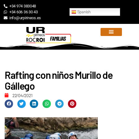
+34 974 383048
Spanish
+34 606 36 30 43
info@urpirineos.es
Rafting con niños Murillo de
Gállego
22/04/2021