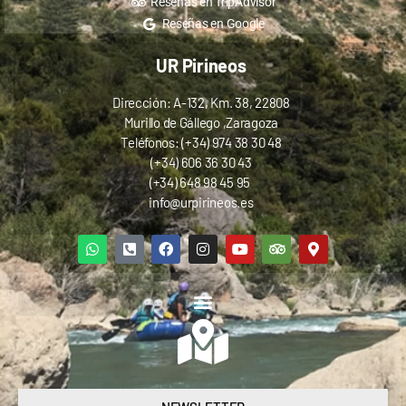
Reseñas en TripAdvisor
Reseñas en Google
UR Pirineos
Dirección: A-132, Km. 38, 22808
Murillo de Gállego ,Zaragoza
Teléfonos: (+34) 974 38 30 48
(+34) 606 36 30 43
(+34) 648 98 45 95
info@urpirineos.es