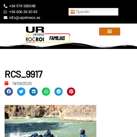
+34 974 383048
Spanish
+34 606 36 30 43
info@urpirineos.es
RCS_9917
19/09/2025