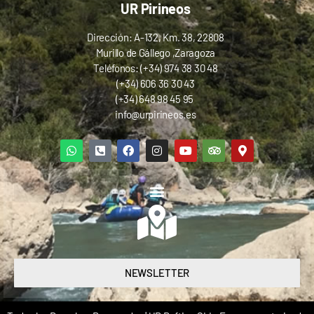
UR Pirineos
Dirección: A-132, Km. 38, 22808
Murillo de Gállego ,Zaragoza
Teléfonos: (+34) 974 38 30 48
(+34) 606 36 30 43
(+34) 648 98 45 95
info@urpirineos.es
NEWSLETTER