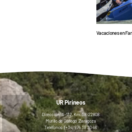
Vacaciones en Fam
UR Pirineos
Dirección: A-132, Km. 38, 22808
Murillo de Gállego ,Zaragoza
Teléfonos: (+34) 974 38 30 48