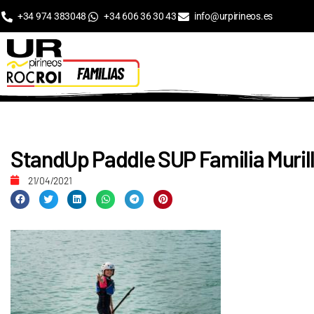
+34 974 383048
+34 606 36 30 43
info@urpirineos.es
StandUp Paddle SUP Familia Murill
21/04/2021