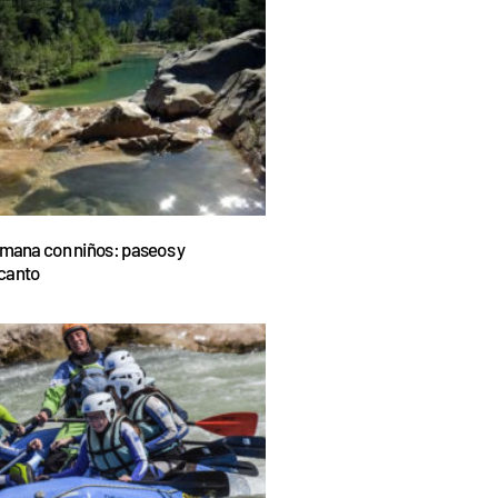
emana con niños: paseos y
canto